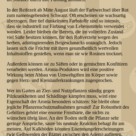
In der Reifezeit ab Mitte August läuft der Farbwechsel über Rot
zum namensgebenden Schwarz. Oft erscheinen sie wachsartig
überzogen. Ihre tief dunkelroten Farbstoffe sind so intensiv,
dass sie industriell zur Färbung von Lebensmitteln verwendet
werden. Leider bleiben die Beeren, die im vollreifen Zustand
viel Süße besitzen können, für den Rohverzehr wegen des
herben, adstringierenden Beigeschmacks untauglich. Jedoch
lassen sich die Früchte mit ihren gesundheitlich wertvollen
Inhaltsstoffen genießen, wenn man sie wie Rosinen trocknet.
Außerdem können sie zu Säften oder in gemischten Konfitüren
verarbeitet werden. Aronia-Produkten wird eine positive
Wirkung beim Abbau von Umweltgiften im Körper sowie
gegen Herz- und Kreislauferkrankungen zugesprochen.
Wer im Garten an Zier- und Nutzpflanzen ständig gegen
Pilzkrankheiten und Schädlinge kämpfen muss, wird eine
Eigenschaft der Aronia besonders schätzen: Sie bleibt ohne
jegliche Pflanzenschutzmaßnahmen gesund! Zur Robustheit des
Gehölzes gehört eine enorme Frosthärte, die nichts zu
wünschen übrig lässt. An den Boden stellt die Pflanze sehr
geringe Ansprüche, saure bis neutrale Reaktion behagt ihr am
meisten. Auf Kalkböden könnten Eisenmangelerscheinungen
(wie Gelbwerden der Blätter zwischen den Adern) auftreten.