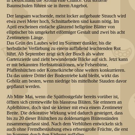
in Deutschland die Aronia eine Chance. Gut sortierte
Baumschulen führen sie in ihrem Angebot.
Der langsam wachsende, meist locker aufgebaute Strauch wird
etwa zwei Meter hoch, Schnittarbeiten sind kaum nötig. Im
April erscheinen einfache glänzend hellgrüne Blätter von
elliptischer bis umgekehrt eiförmiger Gestalt und zwei bis acht
Zentimetern Länge.
Das Grün des Laubes wird im Sommer dunkler, bis die
herbstliche Verfärbung zu einem auffallend leuchtenden Rot
führt. Ab September zeigt sich der Busch als wahre
Gartenzierde und zieht bewundernde Blicke auf sich. Jetzt kann
er mit bekannten Herbstattraktionen, wie Felsenbirne,
Pfaffenhütchen oder Kornelkirsche ohne weiters konkurrieren.
Da das untere Drittel der Bodentriebe kahl bleibt, wirkt das
Gehölz am besten, wenn niedrige bis mittelhohe Stauden davor
gepflanzt werden.
Ab Mitte Mai, wenn die Spätfrostgefahr bereits vorüber ist,
öffnen sich cremeweiße bis blassrosa Blüten. Sie erinnern an
Apfelblüten, doch sind sie kleiner mit etwa einem Zentimeter
Breite. Die dekorative Wirkung wird dadurch gesteigert, dass
bis zu 20 dieser Blühtchen zu doldenartigen Blütenständen
zusammengefasst sind. Nach dem Verblühen entwickeln sich
auch ohne Fremdbestäubung etwa erbsengroße Früchte, die erst
im Sommer durch ihre Färbung auffallen.